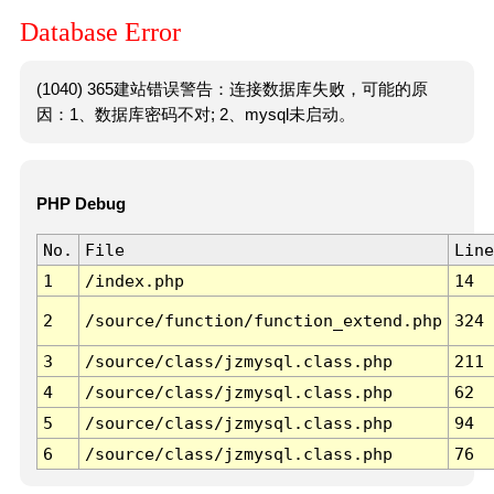
Database Error
(1040) 365建站错误警告：连接数据库失败，可能的原
因：1、数据库密码不对; 2、mysql未启动。
PHP Debug
No.
File
Line
1
/index.php
14
2
/source/function/function_extend.php
324
3
/source/class/jzmysql.class.php
211
4
/source/class/jzmysql.class.php
62
5
/source/class/jzmysql.class.php
94
6
/source/class/jzmysql.class.php
76