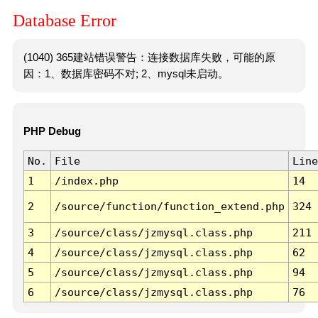
Database Error
(1040) 365建站错误警告：连接数据库失败，可能的原
因：1、数据库密码不对; 2、mysql未启动。
PHP Debug
No.
File
Line
1
/index.php
14
2
/source/function/function_extend.php
324
3
/source/class/jzmysql.class.php
211
4
/source/class/jzmysql.class.php
62
5
/source/class/jzmysql.class.php
94
6
/source/class/jzmysql.class.php
76