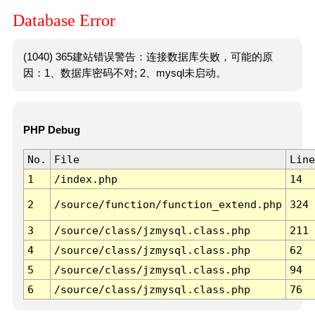
Database Error
(1040) 365建站错误警告：连接数据库失败，可能的原
因：1、数据库密码不对; 2、mysql未启动。
PHP Debug
No.
File
Line
1
/index.php
14
2
/source/function/function_extend.php
324
3
/source/class/jzmysql.class.php
211
4
/source/class/jzmysql.class.php
62
5
/source/class/jzmysql.class.php
94
6
/source/class/jzmysql.class.php
76