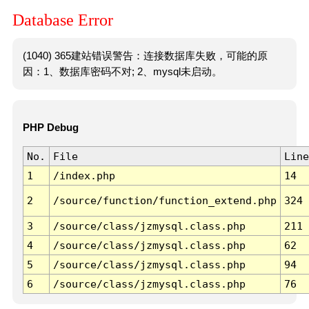
Database Error
(1040) 365建站错误警告：连接数据库失败，可能的原
因：1、数据库密码不对; 2、mysql未启动。
PHP Debug
No.
File
Line
1
/index.php
14
2
/source/function/function_extend.php
324
3
/source/class/jzmysql.class.php
211
4
/source/class/jzmysql.class.php
62
5
/source/class/jzmysql.class.php
94
6
/source/class/jzmysql.class.php
76