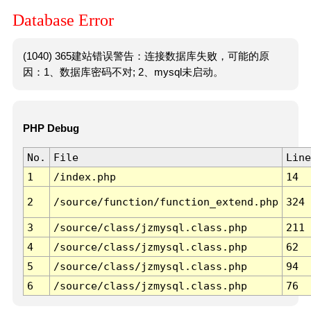
Database Error
(1040) 365建站错误警告：连接数据库失败，可能的原
因：1、数据库密码不对; 2、mysql未启动。
PHP Debug
No.
File
Line
1
/index.php
14
2
/source/function/function_extend.php
324
3
/source/class/jzmysql.class.php
211
4
/source/class/jzmysql.class.php
62
5
/source/class/jzmysql.class.php
94
6
/source/class/jzmysql.class.php
76