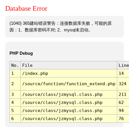
Database Error
(1040) 365建站错误警告：连接数据库失败，可能的原
因：1、数据库密码不对; 2、mysql未启动。
PHP Debug
No.
File
Line
1
/index.php
14
2
/source/function/function_extend.php
324
3
/source/class/jzmysql.class.php
211
4
/source/class/jzmysql.class.php
62
5
/source/class/jzmysql.class.php
94
6
/source/class/jzmysql.class.php
76