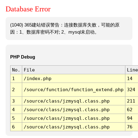
Database Error
(1040) 365建站错误警告：连接数据库失败，可能的原
因：1、数据库密码不对; 2、mysql未启动。
PHP Debug
No.
File
Line
1
/index.php
14
2
/source/function/function_extend.php
324
3
/source/class/jzmysql.class.php
211
4
/source/class/jzmysql.class.php
62
5
/source/class/jzmysql.class.php
94
6
/source/class/jzmysql.class.php
76