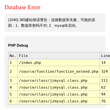
Database Error
(1040) 365建站错误警告：连接数据库失败，可能的原
因：1、数据库密码不对; 2、mysql未启动。
PHP Debug
No.
File
Line
1
/index.php
14
2
/source/function/function_extend.php
324
3
/source/class/jzmysql.class.php
211
4
/source/class/jzmysql.class.php
62
5
/source/class/jzmysql.class.php
94
6
/source/class/jzmysql.class.php
76