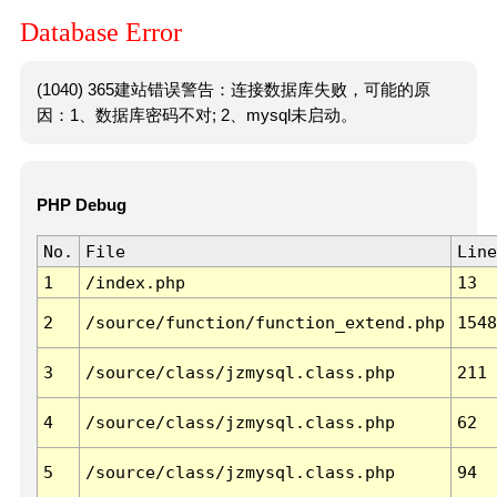
Database Error
(1040) 365建站错误警告：连接数据库失败，可能的原
因：1、数据库密码不对; 2、mysql未启动。
PHP Debug
No.
File
Line
1
/index.php
13
2
/source/function/function_extend.php
1548
3
/source/class/jzmysql.class.php
211
4
/source/class/jzmysql.class.php
62
5
/source/class/jzmysql.class.php
94