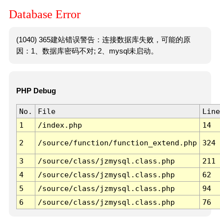
Database Error
(1040) 365建站错误警告：连接数据库失败，可能的原
因：1、数据库密码不对; 2、mysql未启动。
PHP Debug
No.
File
Line
1
/index.php
14
2
/source/function/function_extend.php
324
3
/source/class/jzmysql.class.php
211
4
/source/class/jzmysql.class.php
62
5
/source/class/jzmysql.class.php
94
6
/source/class/jzmysql.class.php
76