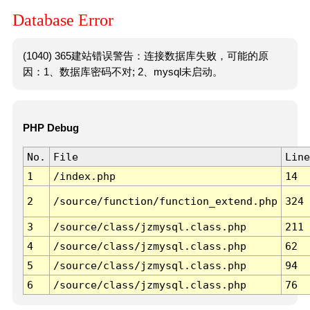
Database Error
(1040) 365建站错误警告：连接数据库失败，可能的原
因：1、数据库密码不对; 2、mysql未启动。
PHP Debug
No.
File
Line
1
/index.php
14
2
/source/function/function_extend.php
324
3
/source/class/jzmysql.class.php
211
4
/source/class/jzmysql.class.php
62
5
/source/class/jzmysql.class.php
94
6
/source/class/jzmysql.class.php
76