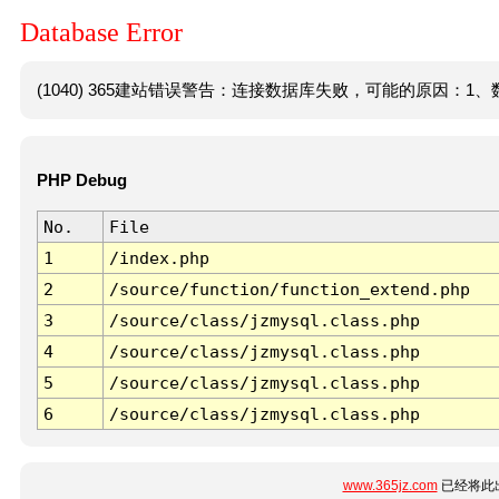
Database Error
(1040) 365建站错误警告：连接数据库失败，可能的原因：1、数
PHP Debug
No.
File
1
/index.php
2
/source/function/function_extend.php
3
/source/class/jzmysql.class.php
4
/source/class/jzmysql.class.php
5
/source/class/jzmysql.class.php
6
/source/class/jzmysql.class.php
www.365jz.com
已经将此