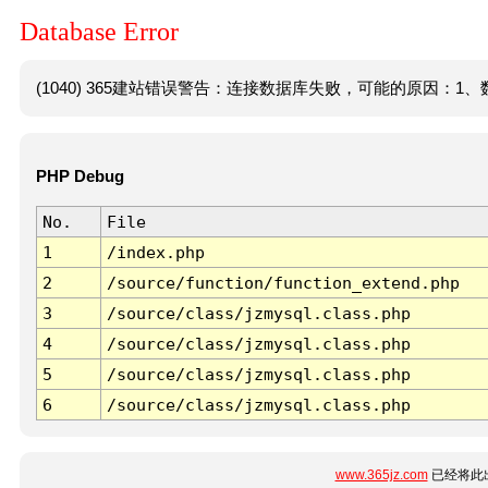
Database Error
(1040) 365建站错误警告：连接数据库失败，可能的原因：1、数
PHP Debug
No.
File
1
/index.php
2
/source/function/function_extend.php
3
/source/class/jzmysql.class.php
4
/source/class/jzmysql.class.php
5
/source/class/jzmysql.class.php
6
/source/class/jzmysql.class.php
www.365jz.com
已经将此