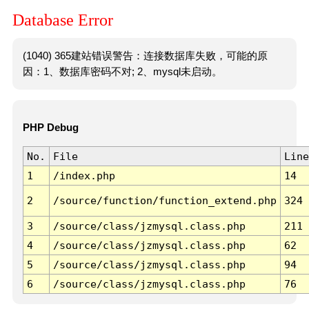
Database Error
(1040) 365建站错误警告：连接数据库失败，可能的原
因：1、数据库密码不对; 2、mysql未启动。
PHP Debug
No.
File
Line
1
/index.php
14
2
/source/function/function_extend.php
324
3
/source/class/jzmysql.class.php
211
4
/source/class/jzmysql.class.php
62
5
/source/class/jzmysql.class.php
94
6
/source/class/jzmysql.class.php
76