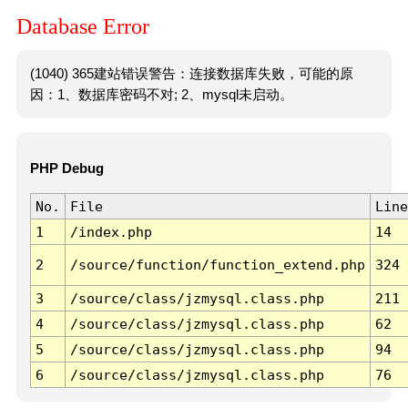
Database Error
(1040) 365建站错误警告：连接数据库失败，可能的原
因：1、数据库密码不对; 2、mysql未启动。
PHP Debug
No.
File
Line
1
/index.php
14
2
/source/function/function_extend.php
324
3
/source/class/jzmysql.class.php
211
4
/source/class/jzmysql.class.php
62
5
/source/class/jzmysql.class.php
94
6
/source/class/jzmysql.class.php
76