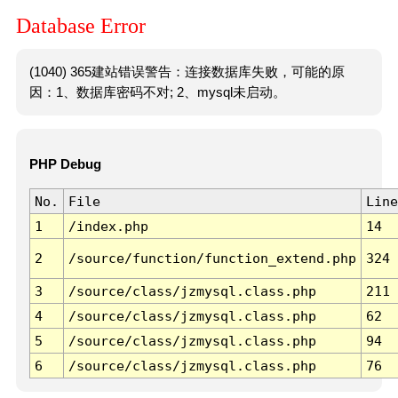
Database Error
(1040) 365建站错误警告：连接数据库失败，可能的原
因：1、数据库密码不对; 2、mysql未启动。
PHP Debug
No.
File
Line
1
/index.php
14
2
/source/function/function_extend.php
324
3
/source/class/jzmysql.class.php
211
4
/source/class/jzmysql.class.php
62
5
/source/class/jzmysql.class.php
94
6
/source/class/jzmysql.class.php
76