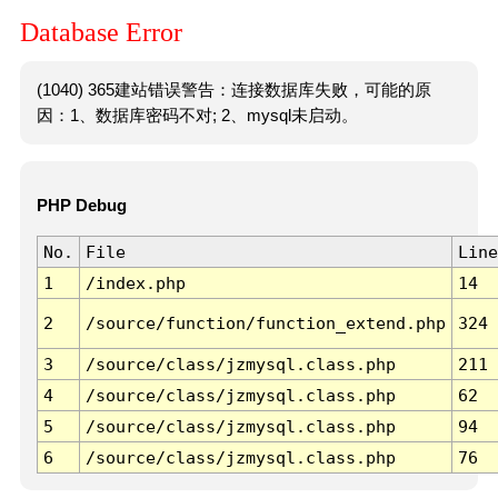
Database Error
(1040) 365建站错误警告：连接数据库失败，可能的原
因：1、数据库密码不对; 2、mysql未启动。
PHP Debug
No.
File
Line
1
/index.php
14
2
/source/function/function_extend.php
324
3
/source/class/jzmysql.class.php
211
4
/source/class/jzmysql.class.php
62
5
/source/class/jzmysql.class.php
94
6
/source/class/jzmysql.class.php
76