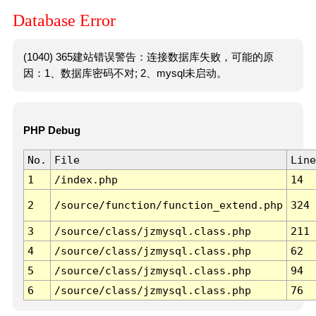
Database Error
(1040) 365建站错误警告：连接数据库失败，可能的原
因：1、数据库密码不对; 2、mysql未启动。
PHP Debug
No.
File
Line
1
/index.php
14
2
/source/function/function_extend.php
324
3
/source/class/jzmysql.class.php
211
4
/source/class/jzmysql.class.php
62
5
/source/class/jzmysql.class.php
94
6
/source/class/jzmysql.class.php
76