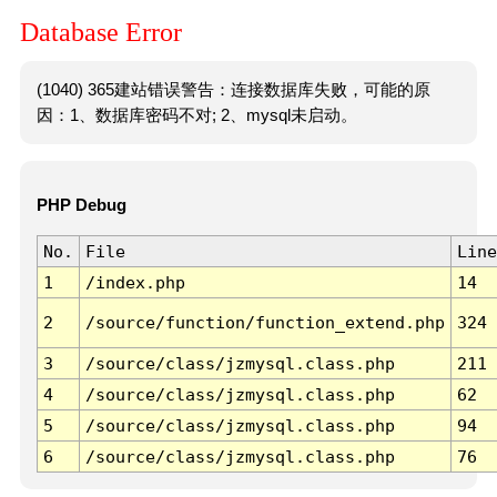
Database Error
(1040) 365建站错误警告：连接数据库失败，可能的原
因：1、数据库密码不对; 2、mysql未启动。
PHP Debug
No.
File
Line
1
/index.php
14
2
/source/function/function_extend.php
324
3
/source/class/jzmysql.class.php
211
4
/source/class/jzmysql.class.php
62
5
/source/class/jzmysql.class.php
94
6
/source/class/jzmysql.class.php
76