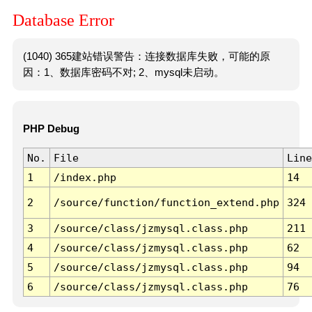
Database Error
(1040) 365建站错误警告：连接数据库失败，可能的原
因：1、数据库密码不对; 2、mysql未启动。
PHP Debug
No.
File
Line
1
/index.php
14
2
/source/function/function_extend.php
324
3
/source/class/jzmysql.class.php
211
4
/source/class/jzmysql.class.php
62
5
/source/class/jzmysql.class.php
94
6
/source/class/jzmysql.class.php
76