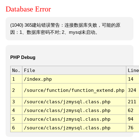
Database Error
(1040) 365建站错误警告：连接数据库失败，可能的原
因：1、数据库密码不对; 2、mysql未启动。
PHP Debug
No.
File
Line
1
/index.php
14
2
/source/function/function_extend.php
324
3
/source/class/jzmysql.class.php
211
4
/source/class/jzmysql.class.php
62
5
/source/class/jzmysql.class.php
94
6
/source/class/jzmysql.class.php
76