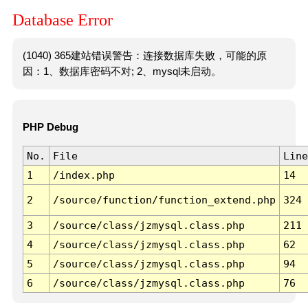
Database Error
(1040) 365建站错误警告：连接数据库失败，可能的原
因：1、数据库密码不对; 2、mysql未启动。
PHP Debug
No.
File
Line
1
/index.php
14
2
/source/function/function_extend.php
324
3
/source/class/jzmysql.class.php
211
4
/source/class/jzmysql.class.php
62
5
/source/class/jzmysql.class.php
94
6
/source/class/jzmysql.class.php
76