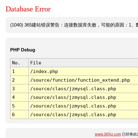
Database Error
(1040) 365建站错误警告：连接数据库失败，可能的原因：1、数
PHP Debug
No.
File
1
/index.php
2
/source/function/function_extend.php
3
/source/class/jzmysql.class.php
4
/source/class/jzmysql.class.php
5
/source/class/jzmysql.class.php
6
/source/class/jzmysql.class.php
www.365jz.com
已经将此