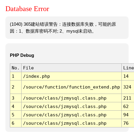
Database Error
(1040) 365建站错误警告：连接数据库失败，可能的原
因：1、数据库密码不对; 2、mysql未启动。
PHP Debug
No.
File
Line
1
/index.php
14
2
/source/function/function_extend.php
324
3
/source/class/jzmysql.class.php
211
4
/source/class/jzmysql.class.php
62
5
/source/class/jzmysql.class.php
94
6
/source/class/jzmysql.class.php
76